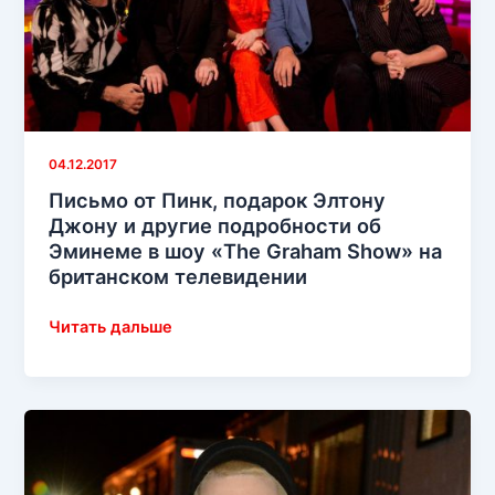
04.12.2017
Письмо от Пинк, подарок Элтону
Джону и другие подробности об
Эминеме в шоу «The Graham Show» на
британском телевидении
Письмо
Читать дальше
от
Пинк,
подарок
Элтону
Джону
и