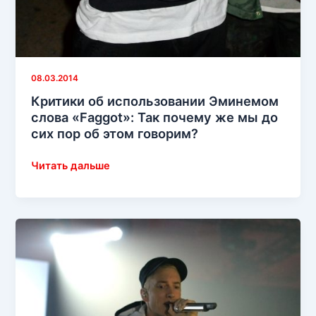
08.03.2014
Критики об использовании Эминемом
слова «Faggot»: Так почему же мы до
сих пор об этом говорим?
Критики
Читать дальше
об
использовании
Эминемом
слова
«Faggot»:
Так
почему
же