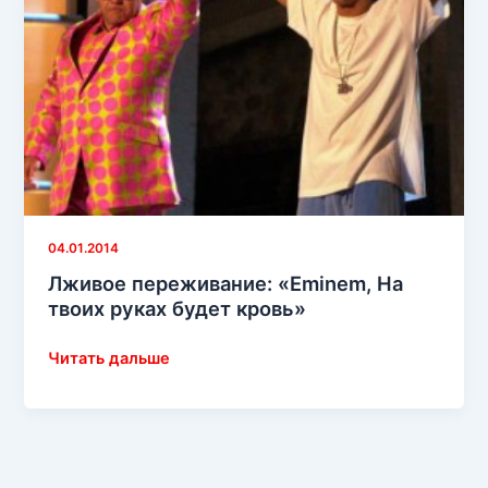
04.01.2014
Лживое переживание: «Eminem, На
твоих руках будет кровь»
Лживое
Читать дальше
переживание:
«Eminem,
На
твоих
руках