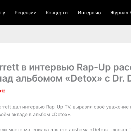
ily
Рецензии
Концерты
Интервью
Журнал 
rrett в интервью Rap-Up рас
над альбомом «Detox» c Dr. 
012
rrett дал интервью Rap-Up TV, выразил своё уважение к
воём вкладе в альбом «Detox».
ли много материала для его альбома «Detox», сказал 