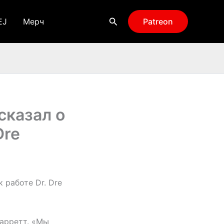
Поиск
EJ
Мерч
Patreon
сказал о
Dre
 работе Dr. Dre
Гарретт. «Мы