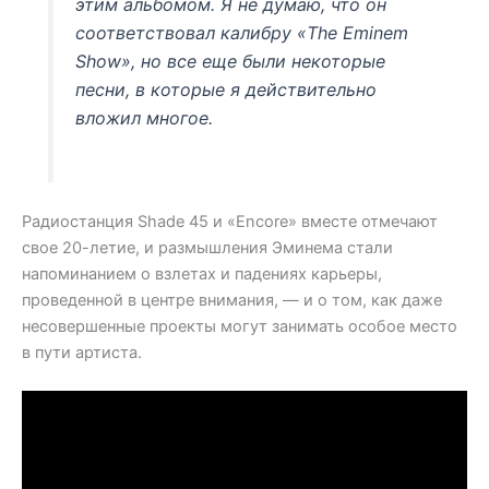
этим альбомом. Я не думаю, что он
соответствовал калибру «The Eminem
Show», но все еще были некоторые
песни, в которые я действительно
вложил многое.
Радиостанция Shade 45 и «Encore» вместе отмечают
свое 20-летие, и размышления Эминема стали
напоминанием о взлетах и ​​падениях карьеры,
проведенной в центре внимания, — и о том, как даже
несовершенные проекты могут занимать особое место
в пути артиста.