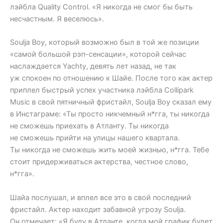
лэйбла Quality Control. «Я никогда не смог бы быть
несчастным. Я веселюсь».
Soulja Boy, который возможно был в той же позиции
«самой большой рэп-сенсации», которой сейчас
наслаждается Yachty, девять лет назад, не так
уж спокоен по отношению к Шайе. После того как актер
приплел быстрый успех участника лэйбла Collipark
Music в свой пятничный фристайл, Soulja Boy сказал ему
в Инстаграме: «Ты просто никчемный н*гга, ты никогда
не сможешь приехать в Атланту. Ты никогда
не сможешь прийти на улицы нашего квартала.
Ты никогда не сможешь жить моей жизнью, н*гга. Тебе
стоит придерживаться актерства, честное слово,
н*гга».
Шайа послушал, и вплел все это в свой последний
фристайл. Актер находит забавной угрозу Soulja.
Он отмечает: «Я буду в Атланте, когда мой график будет