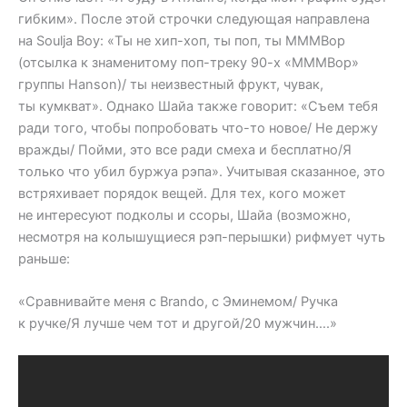
гибким». После этой строчки следующая направлена
на Soulja Boy: «Ты не хип-хоп, ты поп, ты MMMBop
(отсылка к знаменитому поп-треку 90-х «MMMBop»
группы Hanson)/ ты неизвестный фрукт, чувак,
ты кумкват». Однако Шайа также говорит: «Съем тебя
ради того, чтобы попробовать что-то новое/ Не держу
вражды/ Пойми, это все ради смеха и бесплатно/Я
только что убил буржуа рэпа». Учитывая сказанное, это
встряхивает порядок вещей. Для тех, кого может
не интересуют подколы и ссоры, Шайа (возможно,
несмотря на колышущиеся рэп-перышки) рифмует чуть
раньше:
«Сравнивайте меня с Brando, с Эминемом/ Ручка
к ручке/Я лучше чем тот и другой/20 мужчин….»