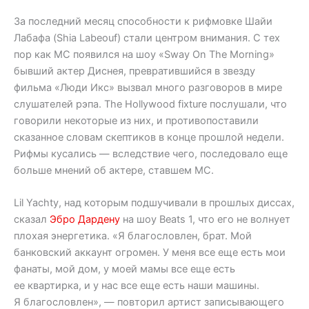
За последний месяц способности к рифмовке Шайи
Лабафа (Shia Labeouf) стали центром внимания. С тех
пор как МС появился на шоу «Sway On The Morning»
бывший актер Диснея, превратившийся в звезду
фильма «Люди Икс» вызвал много разговоров в мире
слушателей рэпа. The Hollywood fixture послушали, что
говорили некоторые из них, и противопоставили
сказанное словам скептиков в конце прошлой недели.
Рифмы кусались — вследствие чего, последовало еще
больше мнений об актере, ставшем МС.
Lil Yachty, над которым подшучивали в прошлых диссах,
сказал
Эбро Дардену
на шоу Beats 1, что его не волнует
плохая энергетика. «Я благословлен, брат. Мой
банковский аккаунт огромен. У меня все еще есть мои
фанаты, мой дом, у моей мамы все еще есть
ее квартирка, и у нас все еще есть наши машины.
Я благословлен», — повторил артист записывающего