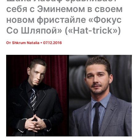
себя с Эминемом в своем
новом фристайле «Фокус
Со Шляпой» («Hat-trick»)
От
Shkrum Natalia
•
07.12.2016