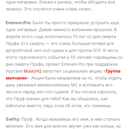
одно интервью, ближе к релизу, чтобы обсудить все
нюансы. Это случится очень очень скоро.
Eminem.Pro:
Было бы просто прекрасно устроить еще
одно интервью. Давай немного вспомним прошлое. В
апреле этого года исполнилось 10 лет со дня смерти
Пруфа. Его смерть — это очень большая потеря для
детройтской хип-хоп сцены и для группы D12. В честь
этого трагического события и 10-летней годовщины со
дня смерти Пруфа, проект Eminem Pro при поддержке
портала
MusicHQ
запустил социальную акцию «
Группа
молчания
». Акция была направлена на то, чтобы отдать
дань уважения великолепному МС и вспомнить его
заслуги перед хип-хоп сценой. Я бы хотела спросить,
что Пруф значил для тебя? Как вы общались, как
работали вместе, пару слов об этом, что помнишь.
Swifty:
Пруф.. Когда называешь его имя, в нем столько
величия.. Его имя для многих звучит уже как клише, но