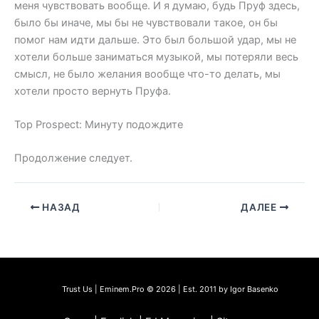
меня чувствовать вообще. И я думаю, будь Пруф здесь,
было бы иначе, мы бы не чувствовали такое, он бы
помог нам идти дальше. Это был большой удар, мы не
хотели больше заниматься музыкой, мы потеряли весь
смысл, не было желания вообще что-то делать, мы
хотели просто вернуть Пруфа.
Top Prospect: Минуту подождите
Продолжение следует.
НАЗАД
ДАЛЕЕ
Trust Us | Eminem.Pro © 2026 | Est. 2011 by Igor Basenko