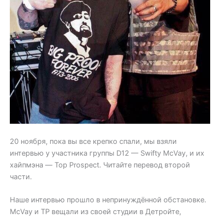
20 ноября, пока вы все крепко спали, мы взяли
интервью у участника группы D12 — Swifty McVay, и их
хайпмэна — Top Prospect. Читайте перевод второй
части.
Наше интервью прошло в непринуждённой обстановке.
McVay и TP вещали из своей студии в Детройте,