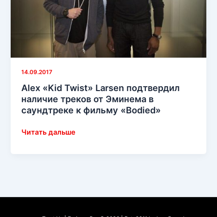
14.09.2017
Alex «Kid Twist» Larsen подтвердил
наличие треков от Эминема в
саундтреке к фильму «Bodied»
Alex
Читать дальше
«Kid
Twist»
Larsen
подтвердил
наличие
треков
от