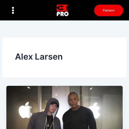
Перейти
к
Patreon
содержимому
Alex Larsen