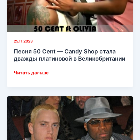
Spotify
25.11.2023
Песня 50 Cent — Candy Shop стала
дважды платиновой в Великобритании
Песня
Читать дальше
50
Cent
—
Candy
Shop
стала
дважды
платиновой