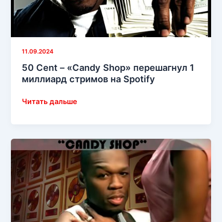
11.09.2024
50 Cent – ​​«Candy Shop» перешагнул 1
миллиард стримов на Spotify
50
Читать дальше
Cent
–
«Candy
Shop»
перешагнул
1
миллиард
стримов
на