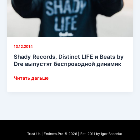
13.12.2014
Shady Records, Distinct LIFE и Beats by
Dre выпустят беспроводной динамик
Shady
Читать дальше
Records,
Distinct
LIFE
и
Beats
by
Dre
Trust Us | Eminem.Pro © 2026 | Est. 2011 by Igor Basenko
выпустят