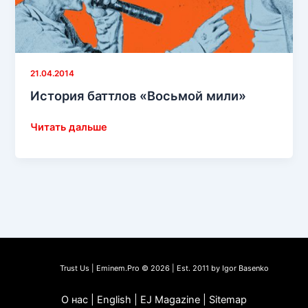
21.04.2014
История баттлов «Восьмой мили»
История
Читать дальше
баттлов
«Восьмой
мили»
Trust Us | Eminem.Pro © 2026 | Est. 2011 by Igor Basenko
О нас | English | EJ Magazine | Sitemap