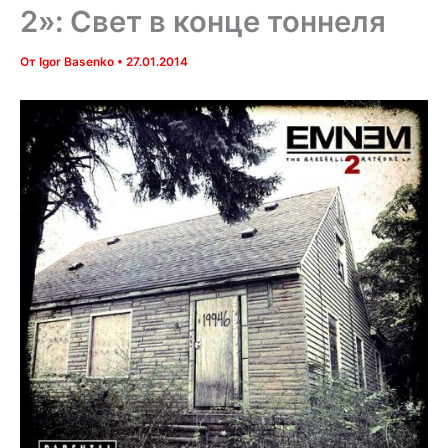
2»: Свет в конце тоннеля
От
Igor Basenko
•
27.01.2014