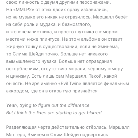
свою личность с двумя другими персонажами.
На «MMLP2» от этих двоих сразу избавились,
но на музыке это никак не отразилось. Маршалл берёт
на себя роль и мудака, и безмозглого,
и женоненавистника, и просто шутника с юмором
местами ниже плинтуса. На этом альбоме он ставит
жирную точку в существовании, если не Эминема,
то Слима Шейди точно. Больше нет никакого
вымышленного чувака. Больше нет оправдания
оскорблениям, отсутствию морали, чёрному юмору
и цинизму. Есть лишь сам Маршалл. Такой, какой
он есть. Не зря именно «Evil Twin» является финальным
аккордом, где он в открытую признаётся:
Yeah, trying to figure out the difference
But I think the lines are starting to get blurred
Разделяющая черта действительно стёрлась. Маршалл
Мэттерс, Эминем и Слим Шейди подверглись