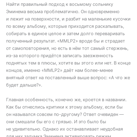
Найти правильный подход к восьмому сольнику
Эминема весьма проблематично. Он одновременно
и лежит на поверхности, и разбит на маленькие кусочки
по всему альбому, которые приходится раскапывать,
собирать в единое целое и затем долго переваривать
полученный результат. «MMLP2» вроде бы и страдает
от самоповторения, но есть в нём тот самый стержень,
из-за которого придётся записать заезженность
поднятых тем в плюсы, хотите вы этого или нет. В конце
концов, именно «MMLP2» даёт нам более-менее
внятный ответ на поставленный выше вопрос: «А что же
будет дальше?».
Главная особенность, конечно же, кроется в названии.
Как бы отнеслись критики к этому альбому, если бы
он назывался совсем по-другому? Ответ очевиден —
они смешали бы его с грязью. И это было бы
не удивительно. Однако их останавливает неудобная
для них задумка Эминема активировать режим