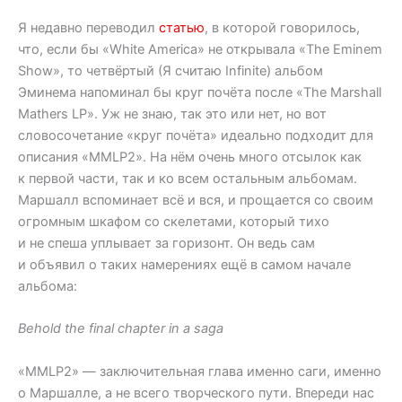
Я недавно переводил
статью
, в которой говорилось,
что, если бы «White America» не открывала «The Eminem
Show», то четвёртый (Я считаю Infinite) альбом
Эминема напоминал бы круг почёта после «The Marshall
Mathers LP». Уж не знаю, так это или нет, но вот
словосочетание «круг почёта» идеально подходит для
описания «MMLP2». На нём очень много отсылок как
к первой части, так и ко всем остальным альбомам.
Маршалл вспоминает всё и вся, и прощается со своим
огромным шкафом со скелетами, который тихо
и не спеша уплывает за горизонт. Он ведь сам
и объявил о таких намерениях ещё в самом начале
альбома:
Behold the final chapter in a saga
«MMLP2» — заключительная глава именно саги, именно
о Маршалле, а не всего творческого пути. Впереди нас