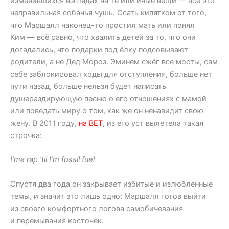
изменившихся взглядах на те или иные вещи — всё это
неправильная собачья чушь. Ссать кипятком от того,
что Маршалл наконец-то простил мать или понял
Ким — всё равно, что хвалить детей за то, что они
догадались, что подарки под ёлку подсовывают
родители, а не Дед Мороз. Эминем сжёг все мосты, сам
себе заблокировал ходы для отступления, больше нет
пути назад, больше нельзя будет написать
душераздирующую песню о его отношениях с мамой
или поведать миру о том, как же он ненавидит свою
жену. В 2011 году,
на BET
, из его уст вылетела такая
строчка:
I’ma rap ’til I’m fossil fuel
Спустя два года он закрывает избитые и излюбленные
темы, и значит это лишь одно: Маршалл готов выйти
из своего комфортного логова самобичевания
и перемывания косточек.