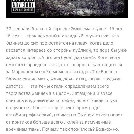
23 февраля большой карьере Эминема стукнет 15 лет.
15 лет — срок немалый и солидный, а учитывая, что
Эминем до сих пор остаётся на плаву, когда дело
касается интереса со стороны публики, то пора бы уже
задать вопрос: «А что же будет дальше?».
Хотя, если
смотреть правде в глаза, этот вопрос начал тащиться
за Маршаллом ещё с момента выхода «The Eminem
Show»: семья, мать, жена, дочь, отец, слава, трудное
детство — эти темы стали определением всего
творчества Эминема в целом. Затем, они и вовсе
слились в единый ком «о себе», но вот какая штука
получается: Рэп — жанр, в некотором роде,
автобиографический, но именно Эминем отхватывает
от критиков больше всего люлей за измученные
временем темы. Почему так сложилось? Возможно,