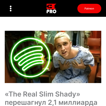
Перейти
к
Patreon
содержимому
«The Real Slim Shady»
перешагнул 2,1 миллиарда