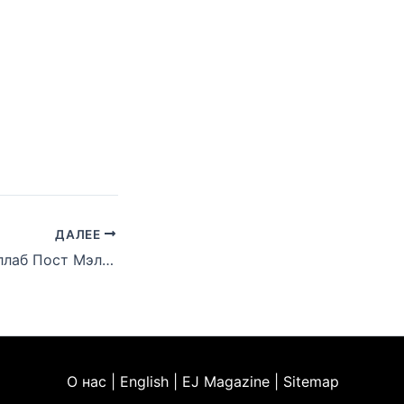
ДАЛЕЕ
Фанаты ждут коллаб Пост Мэлоуна и Эминема после намека Коула Беннетта
О нас | English | EJ Magazine | Sitemap