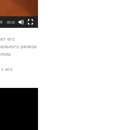
00:10
вет его
иального релиза
ллом.
с его