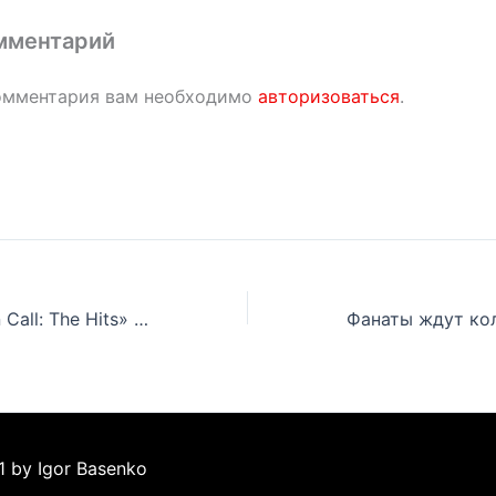
мментарий
омментария вам необходимо
авторизоваться
.
Альбом «Curtain Call: The Hits» на 22-ой строчке британского чарта
1 by Igor Basenko