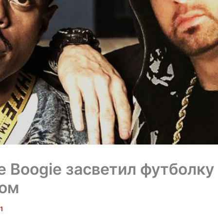
e Boogie засветил футболку
ом
1