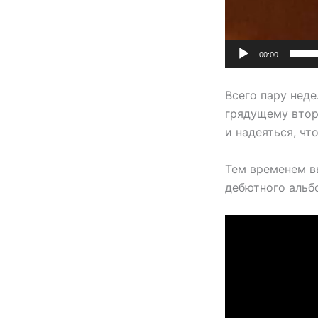
00:00
Всего пару неде
грядущему втор
и надеяться, чт
Тем временем в
дебютного альб