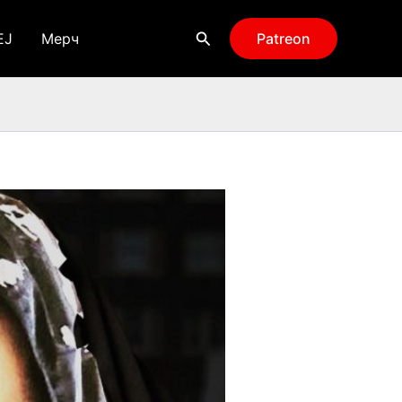
Поиск
EJ
Мерч
Patreon