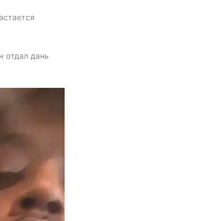
вастается
н отдал дань