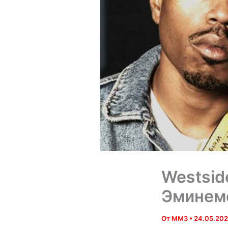
Westsid
Эминем
От
MM3
•
24.05.202