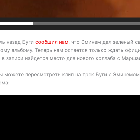
ль назад Буги
сообщил нам
, что Эминем дал зеленый с
ому альбому. Теперь нам остается только ждать офиц
о в записи найдется место для нового коллаба с Марша
ы можете пересмотреть клип на трек Буги с Эминемом 
ома: