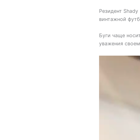
Резидент Shady 
винтажной футб
Буги чаще носит
уважения своему
Видеоплеер