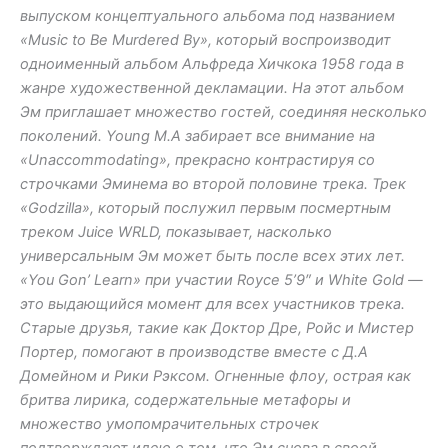
выпуском концептуального альбома под названием
«Music to Be Murdered By», который воспроизводит
одноименный альбом Альфреда Хичкока 1958 года в
жанре художественной декламации. На этот альбом
Эм приглашает множество гостей, соединяя несколько
поколений. Young M.A забирает все внимание на
«Unaccommodating», прекрасно контрастируя со
строчками Эминема во второй половине трека. Трек
«Godzilla», который послужил первым посмертным
треком Juice WRLD, показывает, насколько
универсальным Эм может быть после всех этих лет.
«You Gon’ Learn» при участии Royce 5’9″ и White Gold —
это выдающийся момент для всех участников трека.
Старые друзья, такие как Доктор Дре, Ройс и Мистер
Портер, помогают в производстве вместе с Д.А
Домейном и Рики Рэксом. Огненные флоу, острая как
бритва лирика, содержательные метафоры и
множество умопомрачительных строчек