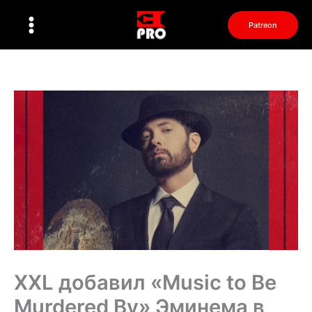
Перейти
к
Patreon
содержимому
XXL добавил «Music to Be
Murdered By» Эминема в