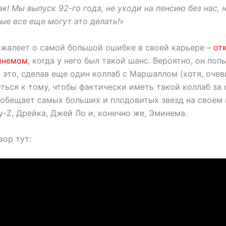
ак! Мы выпуск 92-го года, не уходи на пенсию без нас,
ые все еще могут это делать!»
 жалеет о самой большой ошибке в своей карьере –
от
инемом
, когда у него был такой шанс. Вероятно, он поп
это, сделав еще один коллаб с Маршаллом (хотя, очев
ься к тому, чтобы фактически иметь такой коллаб за 
 обещает самых больших и плодовитых звезд на своем
y-Z, Дрейка, Джей Ло и, конечно же, Эминема.
вор тут: