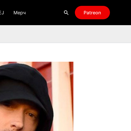
Поиск
EJ
Мерч
Patreon