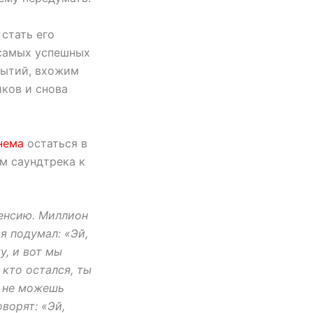
 стать его
 самых успешных
бытий, вхожим
иков и снова
нема
остаться в
ем саундтрека к
пенсию. Миллион
 я подумал: «Эй,
у, и вот мы
 кто остался, ты
, не можешь
оворят: «Эй,