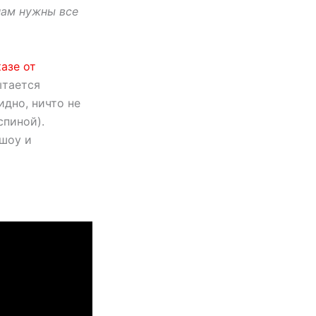
 нам нужны все
казе от
ытается
идно, ничто не
спиной).
 шоу и