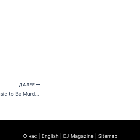
ДАЛЕЕ
XXL добавил «Music to Be Murdered By» Эминема в число лучших хип-хоп проектов 2020 года
О нас | English | EJ Magazine | Sitemap