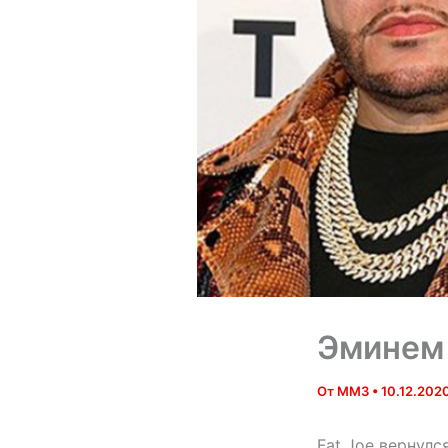
Эминем 
От
MM3
•
10.12.202
Fat Joe вернулс