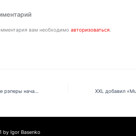
мментарий
омментария вам необходимо
авторизоваться
.
Эминем и другие рэперы начали разговор о психическом здоровье в хип-хопе
1 by Igor Basenko