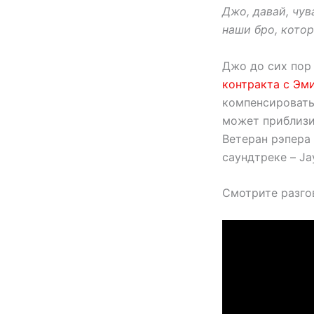
Джо, давай, чув
наши бро, котор
Джо до сих пор
контракта с Эм
компенсировать 
может приблизит
Ветеран рэпера
саундтреке – Ja
Смотрите разго