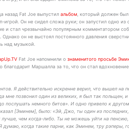
да назад Fat Joe выпустил
альбом
, который должен был
п-игрой. Он не сидел сложа руки; он запустил одно из
ме и стал чрезвычайно популярным комментатором со
. Однако он не выстоял постоянного давления сверстн
ь над музыкой.
apUp.TV
Fat Joe напомнили о
знаменитого просьбе Эми
о благодарит Маршалла за то, что он стал вдохновени
нтов. Я действительно искренне верил, что вышел на 
да мне позвонил один из великих, я был так польщен, и
до послушать немного битов». И одно привело к другом
 сказал [Эминем], было: «Эй, Джо, ты один из последних,
 лучше, чем когда-либо. Ты не можешь уйти на пенсию
 Я думаю, когда такие парни, как Эминем, тру рэперы, г