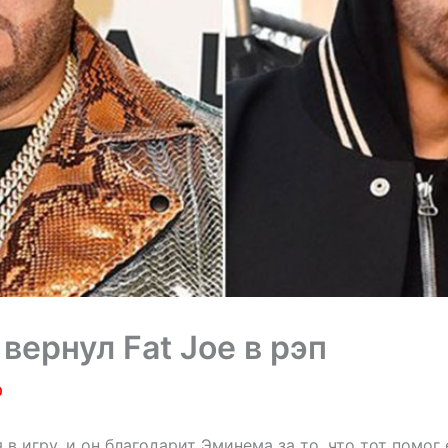
вернул Fat Joe в рэп
0
я в игру, и он благодарит Эминема за то, что тот помог