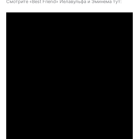
Смотрите «Best Friend» Йелавульфа и Эминема тут: