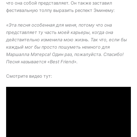
что она собой представляет. Он также заставил
фестивальную толпу выразить респект Эминему:
«Эта песня особенная для меня, потому что она
представляет ту часть моей карьеры, когда она
действительно изменила мою жизнь. Так что, если бы
каждый мог бы просто пошуметь немного для
Маршалла Мэтерса! Один раз, пожалуйста. Спасибо!
Песня называется «Best Friend».
Смотрите видео тут: