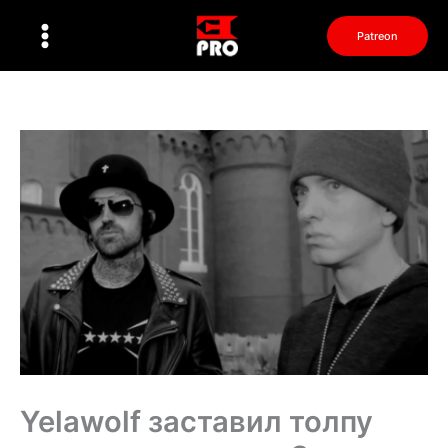
Перейти
к
Patreon
содержимому
Yelawolf заставил толпу