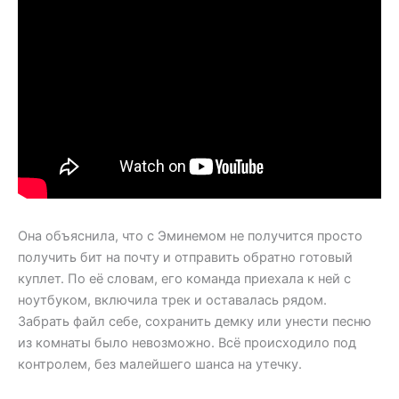
Она объяснила, что с Эминемом не получится просто
получить бит на почту и отправить обратно готовый
куплет. По её словам, его команда приехала к ней с
ноутбуком, включила трек и оставалась рядом.
Забрать файл себе, сохранить демку или унести песню
из комнаты было невозможно. Всё происходило под
контролем, без малейшего шанса на утечку.