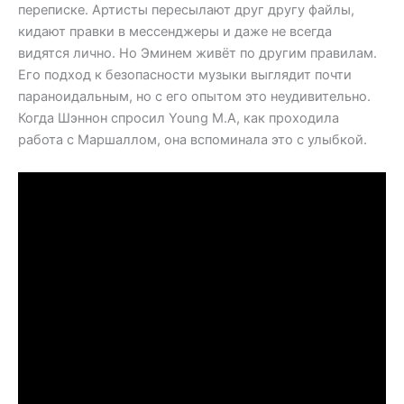
переписке. Артисты пересылают друг другу файлы,
кидают правки в мессенджеры и даже не всегда
видятся лично. Но Эминем живёт по другим правилам.
Его подход к безопасности музыки выглядит почти
параноидальным, но с его опытом это неудивительно.
Когда Шэннон спросил Young M.A, как проходила
работа с Маршаллом, она вспоминала это с улыбкой.