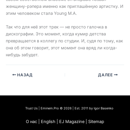
женщину-рэпера именно как приглашённую артистку. И
этим человеком стала Young M.A.
Так что для неё этот трек — не просто галочка в
дискографии. Это момент, когда кумир детства
превращается в коллегу по студии. И, судя по тому, как
она об этом говорит, этот момент она вряд ли когда-
нибудь забудет.
НАЗАД
ДАЛЕЕ
Trust Us | Eminem.Pro © 2026 | Est. 2011 by Igor Basenko
О нас | English | EJ Magazine | Sitemap