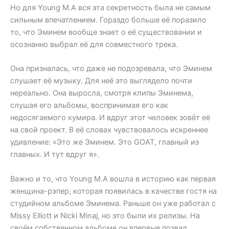
Но для Young M.A вся эта секретность была не самым
сильным впечатлением. Гораздо больше её поразило
то, что Эминем вообще знает о её существовании и
осознанно выбрал её для совместного трека.
Она призналась, что даже не подозревала, что Эминем
слушает её музыку. Для неё это выглядело почти
нереально. Она выросла, смотря клипы Эминема,
слушая его альбомы, воспринимая его как
недосягаемого кумира. И вдруг этот человек зовёт её
на свой проект. В её словах чувствовалось искреннее
удивление: «Это же Эминем. Это GOAT, главный из
главных. И тут вдруг я».
Важно и то, что Young M.A вошла в историю как первая
женщина-рэпер, которая появилась в качестве гостя на
студийном альбоме Эминема. Раньше он уже работал с
Missy Elliott и Nicki Minaj, но это были их релизы. На
своём собственном альбоме он впервые позвал