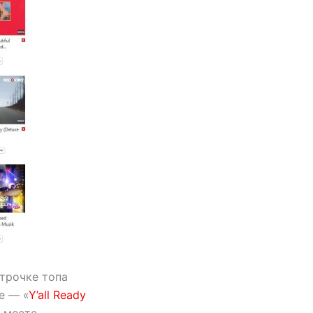
строчке топа
e — «
Y’all Ready
 месте.