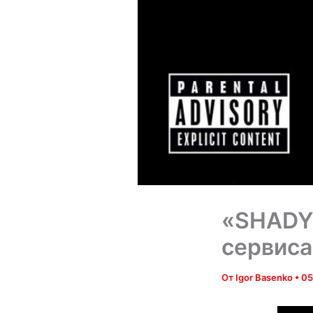
«SHADYX
сервиса
От
Igor Basenko
•
05