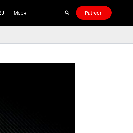
Поиск
EJ
Мерч
Patreon