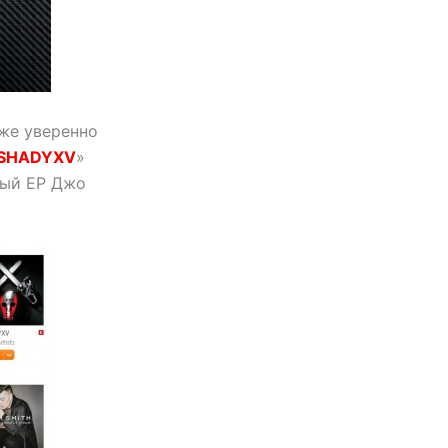
уже уверенно
SHADYXV
»
вый EP Джо