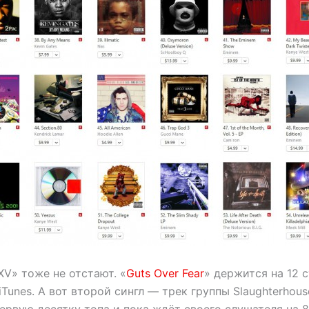
V» тоже не отстают. «
Guts Over Fear
» держится на 12 
iTunes. А вот второй сингл — трек группы Slaughterhous
первую десятку топа и пока ждёт своего слушателя на 8