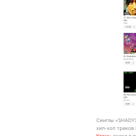
Синглы «SHADYX
хип-хоп треков 
Know
» попал в 