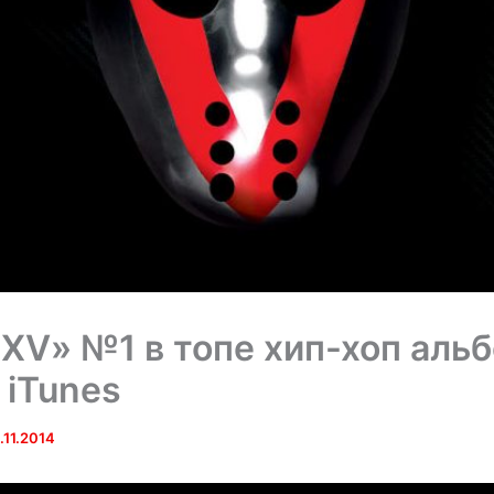
V» №1 в топе хип-хоп аль
 iTunes
.11.2014