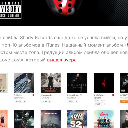
 лейбла Shady Records ещё даже не успела выйти, но 
 топ-10 альбомов в iTunes.
На данный момент альбом «
естом месте топа. Грядущий альбом лейбла обошёл но
Love Lost», который
вышел вчера
.