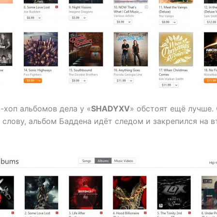
п-хоп альбомов дела у «
SHADYXV
» обстоят ещё лучше.
 слову, альбом Баддена идёт следом и закрепился на 