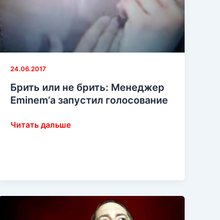
большом
кавер-
интервью
от
Billboard.
Часть
24.06.2017
1
Брить или не брить: Менеджер
Eminem’а запустил голосование
Брить
Читать дальше
или
не
брить:
Менеджер
Eminem’а
запустил
голосование