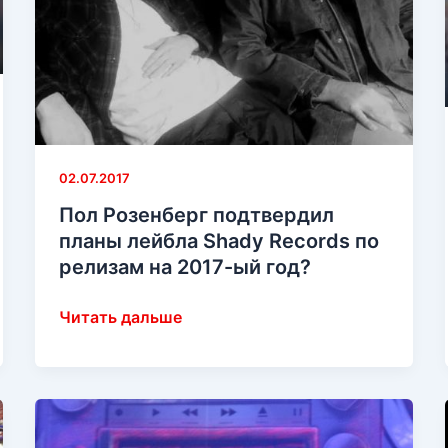
02.07.2017
Пол Розенберг подтвердил
планы лейбла Shady Records по
релизам на 2017-ый год?
Пол
Читать дальше
Розенберг
подтвердил
планы
лейбла
Shady