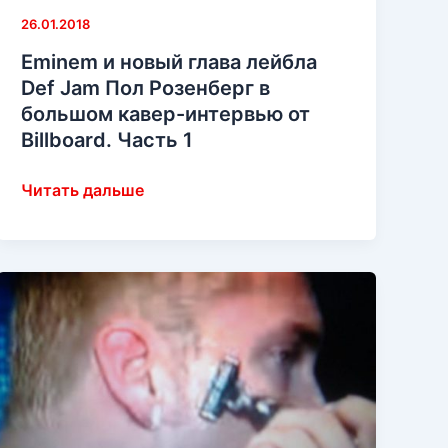
26.01.2018
Eminem и новый глава лейбла
Def Jam Пол Розенберг в
большом кавер-интервью от
Billboard. Часть 1
Eminem
Читать дальше
и
новый
глава
лейбла
Def
Jam
Пол
Розенберг
в