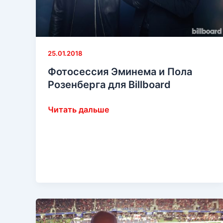
25.01.2018
Фотосессия Эминема и Пола
Розенберга для Billboard
Фотосессия
Читать дальше
Эминема
и
Пола
Розенберга
для
Billboard