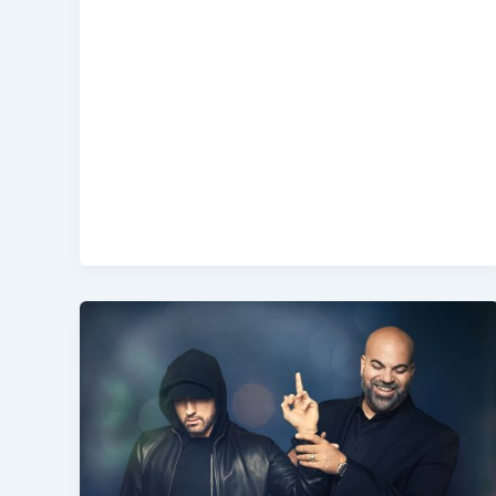
дисс-
треков
всех
времён»