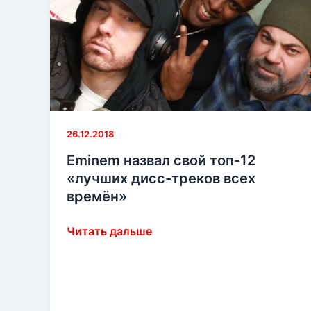
26.12.2018
Eminem назвал свой топ-12
«лучших дисс-треков всех
времён»
Eminem
Читать дальше
назвал
свой
топ-12
«лучших