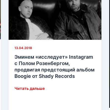
13.04.2018
Эминем «исследует» Instagram
с Полом Розенбергом,
продвигая предстоящий альбом
Boogie от Shady Records
Эминем
Читать дальше
«исследует»
Instagram
с