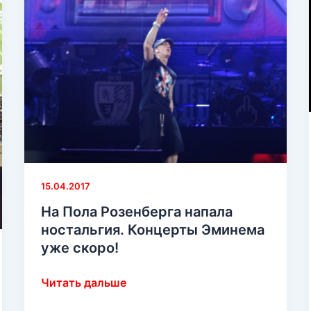
Records
по
релизам
на
2017-
ый
год?
15.04.2017
На Пола Розенберга напала
ностальгия. Концерты Эминема
уже скоро!
На
Читать дальше
Пола