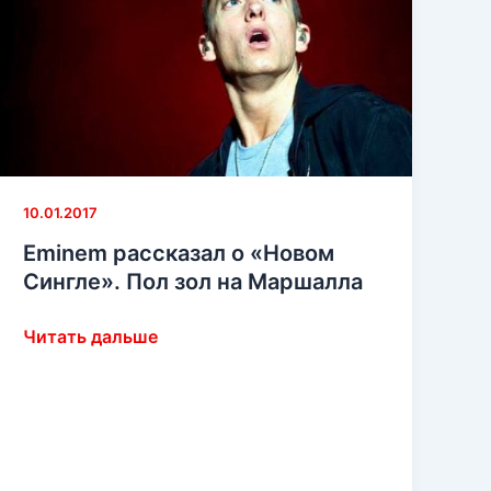
10.01.2017
Eminem рассказал о «Новом
Сингле». Пол зол на Маршалла
Eminem
Читать дальше
рассказал
о
«Новом
Сингле».
Пол