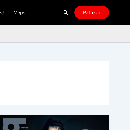
Поиск
EJ
Мерч
Patreon