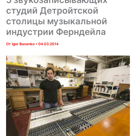
студий Детройтской
столицы музыкальной
индустрии Ферндейла
От
Igor Basenko
•
04.03.2014