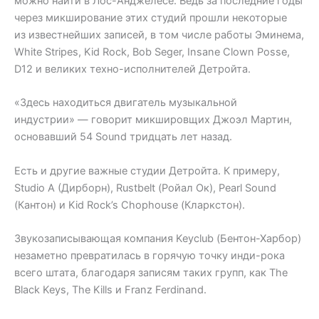
можно найти в Лос-Анджелесе. Ведь за последние годы
через микширование этих студий прошли некоторые
из известнейших записей, в том числе работы Эминема,
White Stripes, Kid Rock, Bob Seger, Insane Clown Posse,
D12 и великих техно-исполнителей Детройта.
«Здесь находиться двигатель музыкальной
индустрии» — говорит микшировщих Джоэл Мартин,
основавший 54 Sound тридцать лет назад.
Есть и другие важные студии Детройта. К примеру,
Studio A (Дирборн), Rustbelt (Ройал Ок), Pearl Sound
(Кантон) и Kid Rock’s Chophouse (Кларкстон).
Звукозаписывающая компания Keyclub (Бентон-Харбор)
незаметно превратилась в горячую точку инди-рока
всего штата, благодаря записям таких групп, как The
Black Keys, The Kills и Franz Ferdinand.