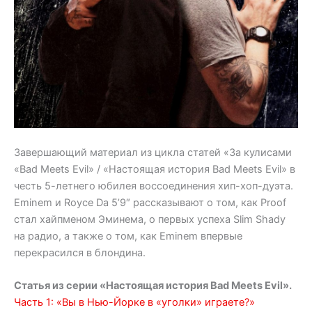
Завершающий материал из цикла статей «За кулисами
«Bad Meets Evil» / «Настоящая история Bad Meets Evil» в
честь 5-летнего юбилея воссоединения хип-хоп-дуэта.
Eminem и Royce Da 5’9″ рассказывают о том, как Proof
стал хайпменом Эминема, о первых успеха Slim Shady
на радио, а также о том, как Eminem впервые
перекрасился в блондина.
Статья из серии «Настоящая история Bad Meets Evil».
Часть 1: «Вы в Нью-Йорке в «уголки» играете?»