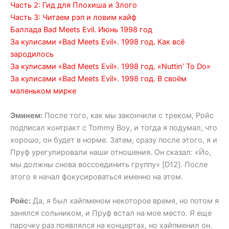
Часть 2: Гид для Плохиша и Злого
Часть 3: Читаем рэп и ловим кайф
Баллада Bad Meets Evil. Июнь 1998 год
За кулисами «Bad Meets Evil». 1998 год. Как всё
зародилось
За кулисами «Bad Meets Evil». 1998 год. «Nuttin’ To Do»
За кулисами «Bad Meets Evil». 1998 год. В своём
маленьком мирке
Эминем:
После того, как мы закончили с треком, Ройс
подписал контракт с Tommy Boy, и тогда я подумал, что
хорошо, он будет в норме. Затем, сразу после этого, я и
Пруф урегулировали наши отношения. Он сказал: «Йо,
мы должны снова воссоединить группу» [D12]. После
этого я начал фокусироваться именно на этом.
Ройс:
Да, я был хайпменом некоторое время, но потом я
занялся сольником, и Пруф встал на мое место. Я еще
парочку раз появлялся на концертах, но хайпменил он.