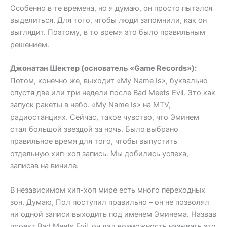
Особенно в те времена, но я думаю, он просто пытался
выделиться. Для того, чтобы люди запомнили, как он
выглядит. Поэтому, в то время это было правильным
решением.
Джонатан Шектер (основатель «Game Records»):
Потом, конечно же, выходит «My Name Is», буквально
спустя две или три недели после Bad Meets Evil. Это как
запуск ракеты в небо. «My Name Is» на MTV,
радиостанциях. Сейчас, такое чувство, что Эминем
стал большой звездой за ночь. Было выбрано
правильное время для того, чтобы выпустить
отдельную хип-хоп запись. Мы добились успеха,
записав на виниле.
В независимом хип-хоп мире есть много переходных
зон. Думаю, Пол поступил правильно – он не позволял
ни одной записи выходить под именем Эминема. Назвав
проект Bad Meets Evil, он дал возможность называть это