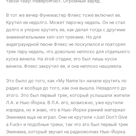
такой «Вау! Невероятно». Огромный заряд.
В тот же вечер Функмастер Флекс тоже включил ее.
Крутил ее недолго. Может парочку недель. Он не стал
долго и упорно крутить ее, как делал тогда с другими
знаменательными хип-хоп треками. Но для
андеграундной песни Флекс не поскупился и повторял
трек пару недель, что довольно неплохо для отдельного
куска винила. На этой стадии, это был лишь кусок
винила. Флекс закрутил ее, и она неплохо нашумела.
Это было до того, как «My Name Is» начали крутить по
радио и вообще до того, как она вышла. Незадолго до
этого. Это был первый трек, который услышали жители
Л.А. и Нью-Йорка. В Л.А. его, возможно, уже крутили
изредка, но я знаю, что в Нью-Йорке ранний материал
Эминема еще не играл. Они не крутили «Just Don’t Give
a Fuck» и подобные треки, так что это был первый трек
Эминема, который звучал на радиоволнах Нью-Йорка.