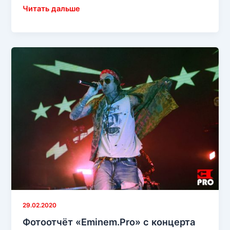
Фотоотчёт
Читать дальше
«Eminem.Pro»
с
концерта
Yelawolf’а
в
Санкт-
Петербурге,
28
февраля
2020
года
29.02.2020
Фотоотчёт «Eminem.Pro» с концерта