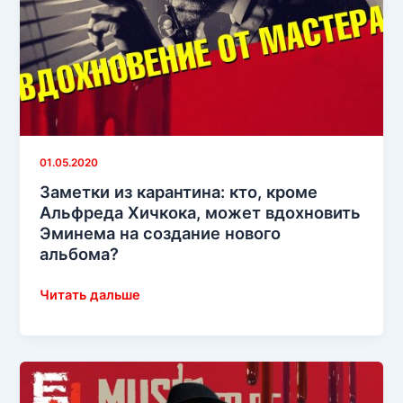
01.05.2020
Заметки из карантина: кто, кроме
Альфреда Хичкока, может вдохновить
Эминема на создание нового
альбома?
Заметки
Читать дальше
из
карантина:
кто,
кроме
Альфреда