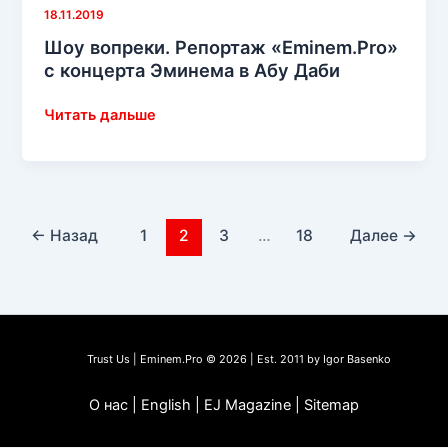
18.11.2019
Эминема
Шоу вопреки. Репортаж «Eminem.Pro»
и
с концерта Эминема в Абу Даби
жизни
свободного
Шоу
Читать дальше
артиста
вопреки.
Репортаж
«Eminem.Pro»
с
концерта
←
Назад
1
2
3
…
18
Далее
→
Эминема
в
Абу
Даби
Trust Us | Eminem.Pro © 2026 | Est. 2011 by Igor Basenko
О нас | English | EJ Magazine | Sitemap