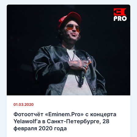
России:
настоящий
симбиоз
артиста
и
фанатов.
Репортаж
«Eminem.Pro»
из
Москвы
и
Санкт-
Петербурга
01.03.2020
Фотоотчёт «Eminem.Pro» с концерта
Yelawolf’а в Санкт-Петербурге, 28
февраля 2020 года