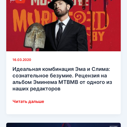
Хичкока,
может
вдохновить
Эминема
на
создание
нового
альбома?
16.03.2020
Идеальная комбинация Эма и Слима:
сознательное безумие. Рецензия на
альбом Эминема MTBMB от одного из
наших редакторов
Идеальная
Читать дальше
комбинация
Эма
и