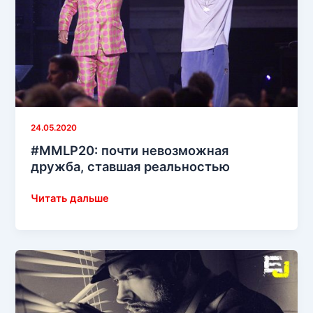
Darling»
24.05.2020
#MMLP20: почти невозможная
дружба, ставшая реальностью
#MMLP20:
Читать дальше
почти
невозможная
дружба,
ставшая
реальностью