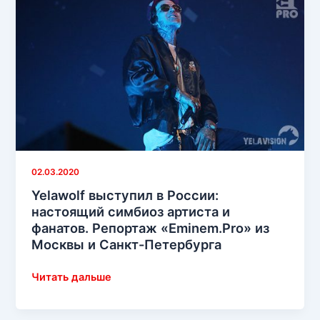
Слима:
сознательное
безумие.
Рецензия
на
альбом
Эминема
MTBMB
от
одного
02.03.2020
из
наших
Yelawolf выступил в России:
редакторов
настоящий симбиоз артиста и
фанатов. Репортаж «Eminem.Pro» из
Москвы и Санкт-Петербурга
Yelawolf
Читать дальше
выступил
в