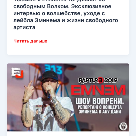
свободным Волком. Эксклюзивное
интервью о волшебстве, уходе с
лейбла Эминема и жизни свободного
артиста
Yelawolf
Читать дальше
x
Eminem.Pro:
Диалог
со
свободным
Волком.
Эксклюзивное
интервью
о
волшебстве,
уходе
с
лейбла