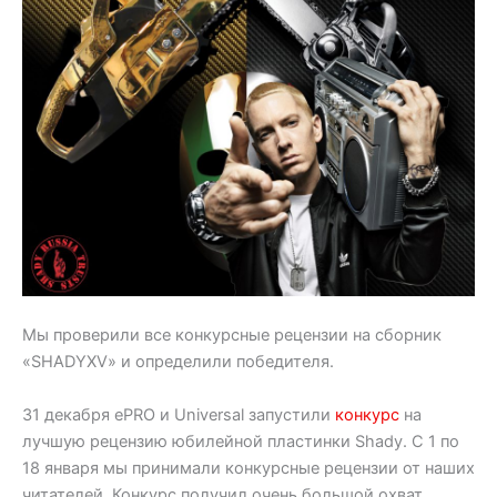
Мы проверили все конкурсные рецензии на сборник
«SHADYXV» и определили победителя.
31 декабря ePRO и Universal запустили
конкурс
на
лучшую рецензию юбилейной пластинки Shady. С 1 по
18 января мы принимали конкурсные рецензии от наших
читателей. Конкурс получил очень большой охват,