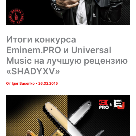
Итоги конкурса
Eminem.PRO и Universal
Music на лучшую рецензию
«SHADYXV»
От
Igor Basenko
•
26.02.2015