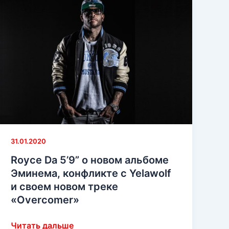
утечке
коллабо
трека
Slaughterhouse
и
Эминема
«Trade
Off»
31.01.2020
Royce Da 5’9” о новом альбоме
Эминема, конфликте с Yelawolf
и своем новом треке
«Overcomer»
Royce
Читать дальше