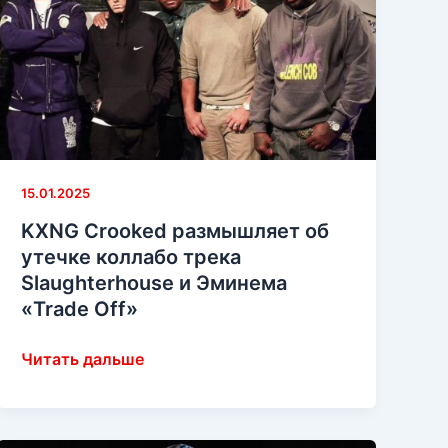
15.01.2025
KXNG Crooked размышляет об
утечке коллабо трека
Slaughterhouse и Эминема
«Trade Off»
KXNG
Читать дальше
Crooked
размышляет
об