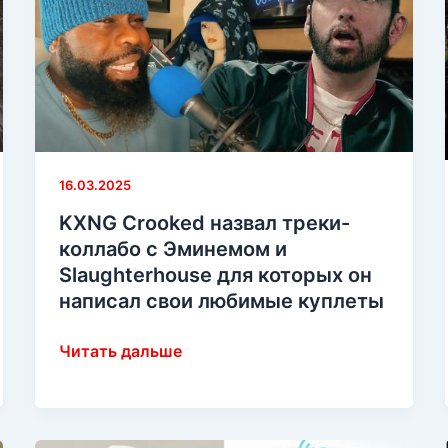
16.03.2025
KXNG Crooked назвал треки-
коллабо с Эминемом и
Slaughterhouse для которых он
написал свои любимые куплеты
KXNG
Читать дальше
Crooked
назвал
треки-