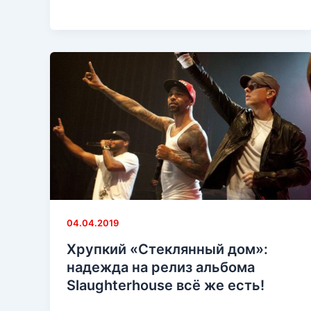
свое
мнение
по
ситуации
с
Melle
Mel
и
Эминемом
04.04.2019
Хрупкий «Стеклянный дом»:
надежда на релиз альбома
Slaughterhouse всё же есть!