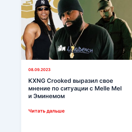
рассуждает
о
судьбе
Slaughterhouse
08.09.2023
KXNG Crooked выразил свое
мнение по ситуации с Melle Mel
и Эминемом
KXNG
Читать дальше
Crooked
выразил