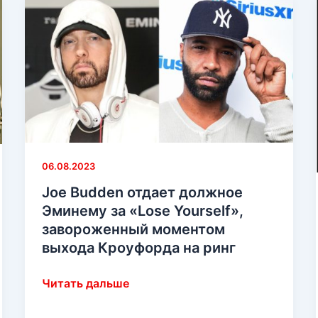
коллабо
с
Эминемом
и
Slaughterhouse
для
которых
он
написал
06.08.2023
свои
любимые
Joe Budden отдает должное
куплеты
Эминему за «Lose Yourself»,
завороженный моментом
выхода Кроуфорда на ринг
Joe
Читать дальше
Budden