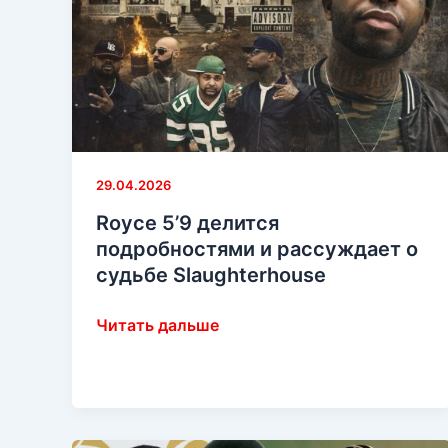
29.04.2026
Royce 5’9 делится
подробностями и рассуждает о
судьбе Slaughterhouse
Royce
Читать дальше
5’9
делится
подробностями
и