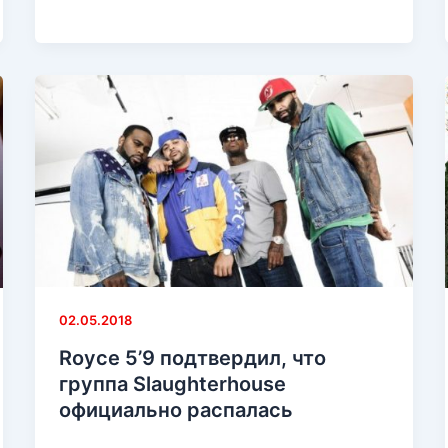
отдает
должное
Эминему
за
«Lose
Yourself»,
завороженный
моментом
выхода
Кроуфорда
на
ринг
02.05.2018
Royce 5’9 подтвердил, что
группа Slaughterhouse
официально распалась