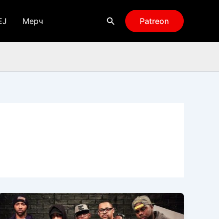
Поиск
EJ
Мерч
Patreon